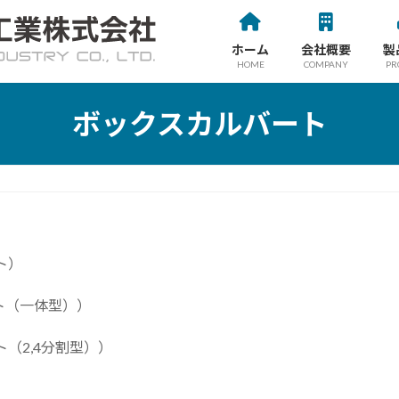
ホーム
会社概要
製
HOME
COMPANY
PR
ボックスカルバート
ト）
ト（一体型））
（2,4分割型））