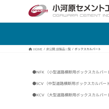
コ
ナ
ン
ビ
テ
ゲ
ン
ー
ツ
シ
へ
ョ
ス
ン
キ
に
HOME
非公開: 旧製品一覧
ボックスカルバート
ッ
移
プ
動
●NFK （小型道路横断用ボックスカルバー
●SCV （中型道路横断用ボックスカルバー
●KCV （大型道路横断用ボックスカルバート