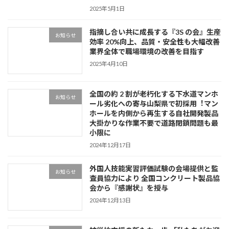
2025年5月1日
指摘し合い共に成⻑する『3S の会』⽣産
お知らせ
効率 20%向上、品質・安全性も⼤幅改善
業界全体で職場環境の改善を⽬指す
2025年4月10日
全国の約 2 割が⽼朽化する下⽔道マンホ
お知らせ
ール劣化への寄与⼭梨県で初採⽤︕マン
ホールを内側から再⽣する⾃社開発製品
⼤掛かりな作業不要で道路閉鎖問題も最
⼩限に
2024年12月17日
外国⼈技能実習評価試験の会場提供と監
お知らせ
査員協⼒により 全国コンクリート製品協
会から『感謝状』を授与
2024年12月13日