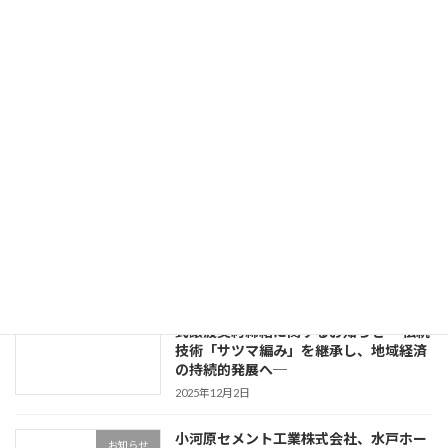
【産学連携】学⽣の創造⼒と企業の技術が融合 ⽂化デザイナー学院にてプランターコンテストを実施 コンクリート業界認知向上と採⽤促進に向けた共同取り組み
2024年10月31日
最近の投稿
「宅造Ｌ型擁壁で大臣認定」週刊ブロッ
お知らせ
ク通信掲載
2026年3月16日
小河原セメント工業、フニュウ総業の株
お知らせ
式譲渡契約締結に関するお知らせ ─伝統
技術「サツマ編み」を継承し、地域経済
の持続的発展へ─
2025年12月2日
小河原セメント工業株式会社、水戸ホー
お知らせ