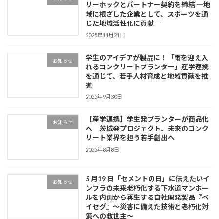
リーホックとパートナー契約を締結 ─地
域に根ざした企業として、スポーツを通
じた地域活性化に貢献─
2025年11月21日
学生のアイデアが製品に！「雨を迎え入
お知らせ
れるコンクリートプランター」産学連携
を通じて、若手人材育成と地域貢献を推
進
2025年9月30日
【産学連携】学生発プランターが商品化
お知らせ
へ 茨城発プロジェクト、未来のコンク
リート業界を担う若手創出へ
2025年8月8日
5 月19 日「セメントの日」に伝えたいイ
お知らせ
ンフラの未来老朽化する下水道マンホー
ルを内側から再生する自社開発製品『ベ
イセグ』～災害に備えた技術と老朽化対
策への救世主～