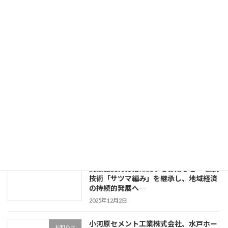
全国の約 2 割が⽼朽化する下⽔道マンホール劣化への寄与⼭梨県で初採⽤︕マンホールを内側から再⽣する⾃社開発製品⼤掛かりな作業不要で道路閉鎖問題も最⼩限に
2024年12月17日
最近の投稿
「宅造Ｌ型擁壁で大臣認定」週刊ブロッ
お知らせ
ク通信掲載
2026年3月16日
小河原セメント工業、フニュウ総業の株
お知らせ
式譲渡契約締結に関するお知らせ ─伝統
技術「サツマ編み」を継承し、地域経済
の持続的発展へ─
2025年12月2日
小河原セメント工業株式会社、水戸ホー
お知らせ