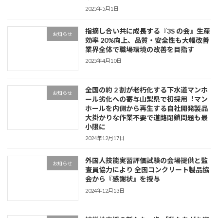
2025年5月1日
指摘し合い共に成⻑する『3S の会』⽣産
お知らせ
効率 20%向上、品質・安全性も⼤幅改善
業界全体で職場環境の改善を⽬指す
2025年4月10日
全国の約 2 割が⽼朽化する下⽔道マンホ
お知らせ
ール劣化への寄与⼭梨県で初採⽤︕マン
ホールを内側から再⽣する⾃社開発製品
⼤掛かりな作業不要で道路閉鎖問題も最
⼩限に
2024年12月17日
外国⼈技能実習評価試験の会場提供と監
お知らせ
査員協⼒により 全国コンクリート製品協
会から『感謝状』を授与
2024年12月13日