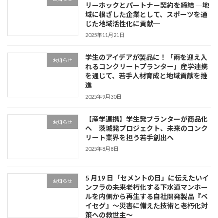
リーホックとパートナー契約を締結 ─地
域に根ざした企業として、スポーツを通
じた地域活性化に貢献─
2025年11月21日
学生のアイデアが製品に！「雨を迎え入
お知らせ
れるコンクリートプランター」産学連携
を通じて、若手人材育成と地域貢献を推
進
2025年9月30日
【産学連携】学生発プランターが商品化
お知らせ
へ 茨城発プロジェクト、未来のコンク
リート業界を担う若手創出へ
2025年8月8日
5 月19 日「セメントの日」に伝えたいイ
お知らせ
ンフラの未来老朽化する下水道マンホー
ルを内側から再生する自社開発製品『ベ
イセグ』～災害に備えた技術と老朽化対
策への救世主～